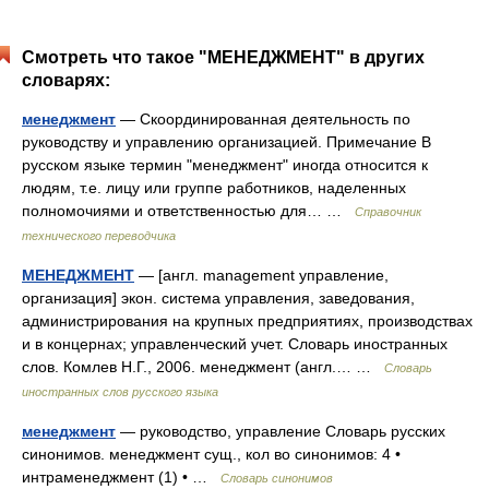
Смотреть что такое "МЕНЕДЖМЕНТ" в других
словарях:
менеджмент
— Скоординированная деятельность по
руководству и управлению организацией. Примечание В
русском языке термин "менеджмент" иногда относится к
людям, т.е. лицу или группе работников, наделенных
полномочиями и ответственностью для… …
Справочник
технического переводчика
МЕНЕДЖМЕНТ
— [англ. management управление,
организация] экон. система управления, заведования,
администрирования на крупных предприятиях, производствах
и в концернах; управленческий учет. Словарь иностранных
слов. Комлев Н.Г., 2006. менеджмент (англ.… …
Словарь
иностранных слов русского языка
менеджмент
— руководство, управление Словарь русских
синонимов. менеджмент сущ., кол во синонимов: 4 •
интраменеджмент (1) • …
Словарь синонимов