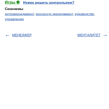
Игры ⚽
Нужно решить контрольную?
Синонимы
:
интраменеджмент
,
консенсус-менеджмент
,
руководство
,
управление
МЕНЕДЖЕР
МЕНТАЛИТЕТ